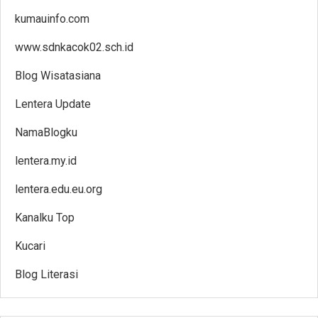
kumauinfo.com
www.sdnkacok02.sch.id
Blog Wisatasiana
Lentera Update
NamaBlogku
lentera.my.id
lentera.edu.eu.org
Kanalku Top
Kucari
Blog Literasi