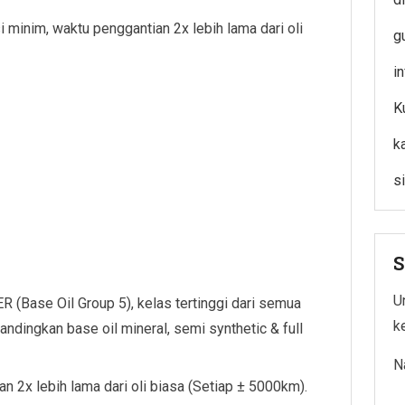
minim, waktu penggantian 2x lebih lama dari oli
g
in
K
k
s
S
Un
Base Oil Group 5), kelas tertinggi dari semua
k
andingkan base oil mineral, semi synthetic & full
N
n 2x lebih lama dari oli biasa (Setiap ± 5000km).