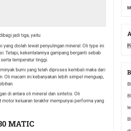
M
A
bagi jadi tiga, yaitu:
A
mi yang diolah lewat penyulingan mineral. Oli type ini
si. Tetapi, kekentalannya gampang berganti sebab
serta temperatur tinggi.
ari minyak bumi yang telah diproses kembali maka dari
B
an. Oli macam ini kebanyakan lebih simpel menguap,
ebihan.
B
an di antara oli mineral dan sintetis. Oli
B
at motor keluaran terakhir mempunyai performa yang
l
B
30 MATIC
d