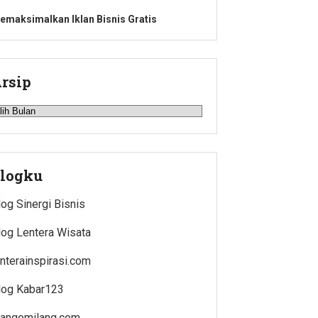
emaksimalkan Iklan Bisnis Gratis
rsip
rsip
logku
log Sinergi Bisnis
log Lentera Wisata
enterainspirasi.com
log Kabar123
iangemilang.com