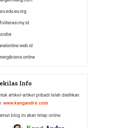
uru.edu.eu.org
foliterasi.my.id
ucoba
analonline.web.id
inergibisnis.online
ekilas Info
tuk artikel-artikel pribadi telah dialihkan
e:
www.kangandre.com
amun blog ini akan tetap online.