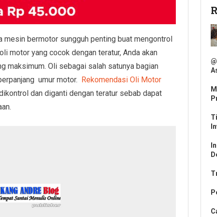
R
 mesin bermotor sungguh penting buat mengontrol
li motor yang cocok dengan teratur, Anda akan
@
g maksimum. Oli sebagai salah satunya bagian
As
 perpanjang umur motor.
Rekomendasi Oli Motor
M
dikontrol dan diganti dengan teratur sebab dapat
P
aan.
T
In
I
D
T
P
C