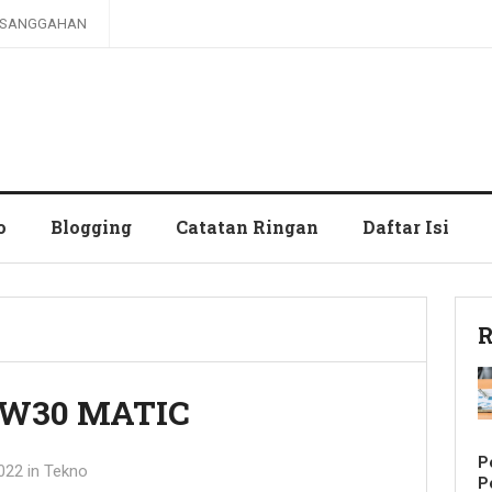
SANGGAHAN
o
Blogging
Catatan Ringan
Daftar Isi
R
10W30 MATIC
P
022
in
Tekno
P