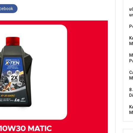
acebook
u
u
P
K
M
M
P
C
M
8
D
K
M