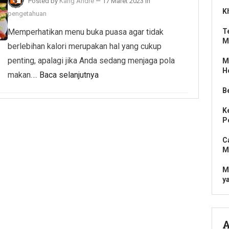
Posted by
Kang Andre
—
17 Maret 2023
in
K
pengetahuan
Memperhatikan menu buka puasa agar tidak
T
M
berlebihan kalori merupakan hal yang cukup
penting, apalagi jika Anda sedang menjaga pola
M
H
makan….
Baca selanjutnya
B
K
P
C
M
M
y
A