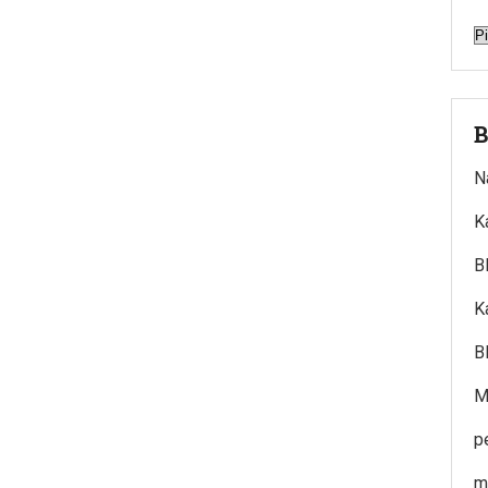
A
B
N
K
B
K
B
M
p
m