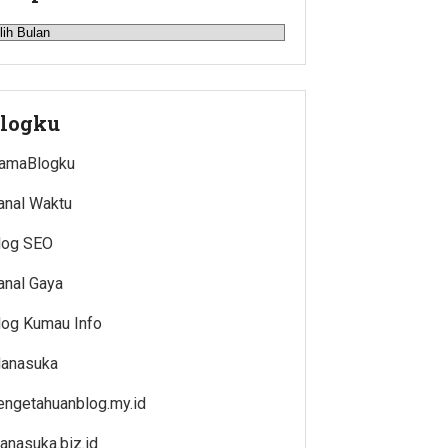
rsip
logku
amaBlogku
anal Waktu
log SEO
anal Gaya
log Kumau Info
anasuka
engetahuanblog.my.id
anasuka.biz.id