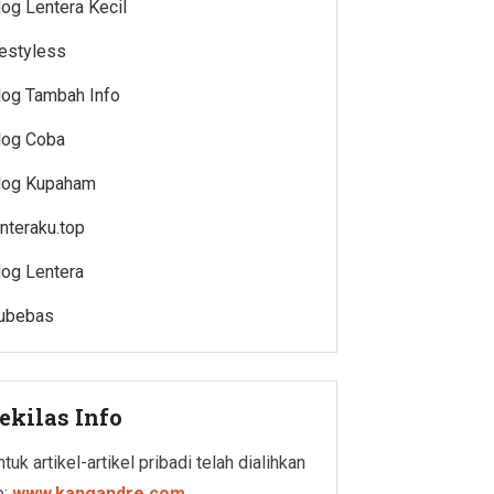
log Lentera Kecil
estyless
log Tambah Info
log Coba
log Kupaham
enteraku.top
log Lentera
ubebas
ekilas Info
tuk artikel-artikel pribadi telah dialihkan
e:
www.kangandre.com