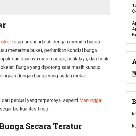
1
C
ar
A
A
K
buket
tetap segar adalah dengan memilih bunga
atau menerima buket, perhatikan kondisi bunga
opak dan daunnya masih segar, tidak layu, dan tidak
A
cokelat. Bunga yang dipotong saat masih kuncup
A
andingkan dengan bunga yang sudah mekar
 dari penjual yang terpercaya, seperti
Manunggal
B
egar berkualitas tinggi.
k
Bunga Secara Teratur
k