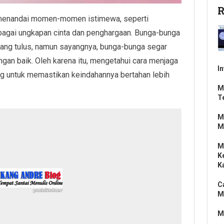
R
k menandai momen-momen istimewa, seperti
sebagai ungkapan cinta dan penghargaan. Bunga-bunga
yang tulus, namun sayangnya, bunga-bunga segar
engan baik. Oleh karena itu, mengetahui cara menjaga
I
ng untuk memastikan keindahannya bertahan lebih
M
T
M
M
M
K
K
C
M
M