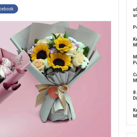
acebook
u
u
P
K
M
M
P
C
M
8
D
K
M