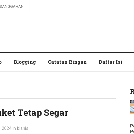
SANGGAHAN
o
Blogging
Catatan Ringan
Daftar Isi
R
ket Tetap Segar
P
s 2024
in
bisnis
P