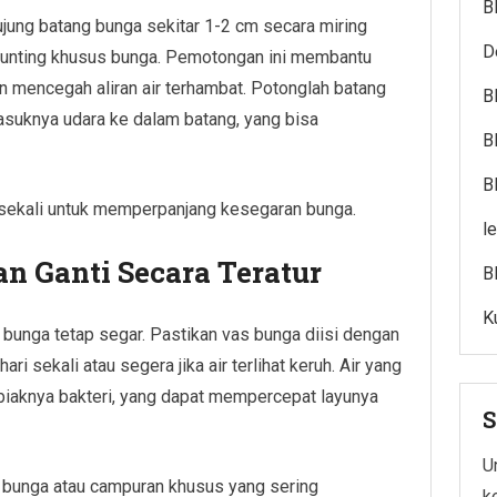
B
ujung batang bunga sekitar 1-2 cm secara miring
D
gunting khusus bunga. Pemotongan ini membantu
n mencegah aliran air terhambat. Potonglah batang
B
asuknya udara ke dalam batang, yang bisa
B
B
 sekali untuk memperpanjang kesegaran bunga.
l
n Ganti Secara Teratur
B
K
 bunga tetap segar. Pastikan vas bunga diisi dengan
hari sekali atau segera jika air terlihat keruh. Air yang
biaknya bakteri, yang dapat mempercepat layunya
S
Un
bunga atau campuran khusus yang sering
k