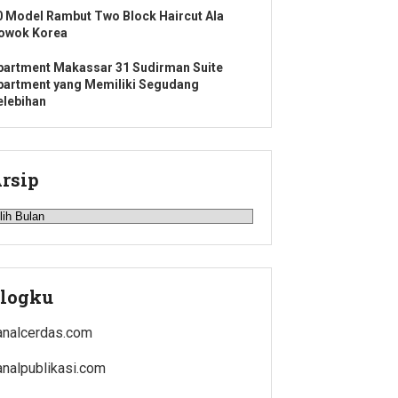
0 Model Rambut Two Block Haircut Ala
owok Korea
partment Makassar 31 Sudirman Suite
partment yang Memiliki Segudang
elebihan
rsip
rsip
logku
analcerdas.com
analpublikasi.com