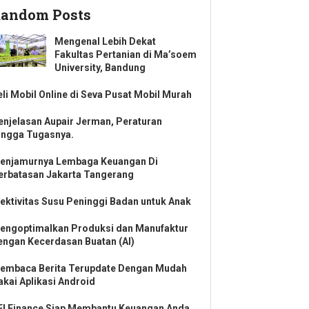
andom Posts
Mengenal Lebih Dekat
Fakultas Pertanian di Ma’soem
University, Bandung
eli Mobil Online di Seva Pusat Mobil Murah
enjelasan Aupair Jerman, Peraturan
ingga Tugasnya.
enjamurnya Lembaga Keuangan Di
erbatasan Jakarta Tangerang
fektivitas Susu Peninggi Badan untuk Anak
engoptimalkan Produksi dan Manufaktur
engan Kecerdasan Buatan (AI)
embaca Berita Terupdate Dengan Mudah
akai Aplikasi Android
FI Finance Siap Membantu Keuangan Anda