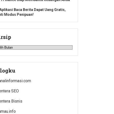
 Aplikasi Baca Berita Dapat Uang Gratis,
nti Modus Penipuan!
rsip
rsip
logku
analinformasi.com
entera SEO
entera Bisnis
umau.info