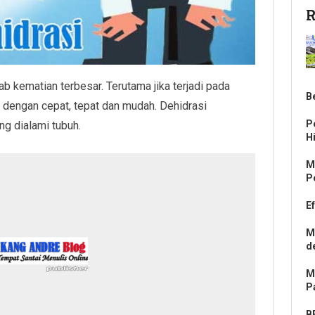
R
 kematian terbesar. Terutama jika terjadi pada
B
i dengan cepat, tepat dan mudah. Dehidrasi
P
ng dialami tubuh.
H
M
P
E
M
d
M
P
B