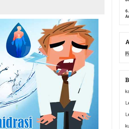
6
A
A
A
B
k
L
L
k