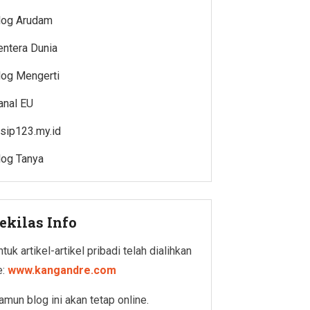
log Arudam
entera Dunia
log Mengerti
anal EU
rsip123.my.id
log Tanya
ekilas Info
tuk artikel-artikel pribadi telah dialihkan
e:
www.kangandre.com
amun blog ini akan tetap online.