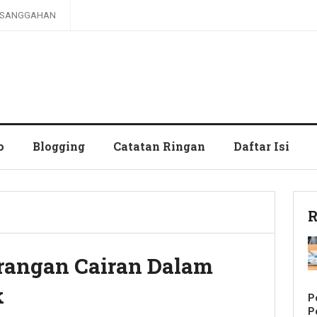
SANGGAHAN
o
Blogging
Catatan Ringan
Daftar Isi
R
urangan Cairan Dalam
k
P
P