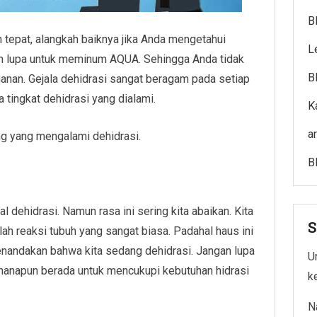
B
 tepat, alangkah baiknya jika Anda mengetahui
L
n lupa untuk meminum AQUA. Sehingga Anda tidak
B
nan. Gejala dehidrasi sangat beragam pada setiap
a tingkat dehidrasi yang dialami.
K
a
ang yang mengalami dehidrasi.
B
l dehidrasi. Namun rasa ini sering kita abaikan. Kita
S
h reaksi tubuh yang sangat biasa. Padahal haus ini
andakan bahwa kita sedang dehidrasi. Jangan lupa
Un
anapun berada untuk mencukupi kebutuhan hidrasi
k
N