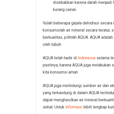
disebabkan karena darah menjadi l
kurang cairan.
Itulah beberapa gejala dehidrasi secar
konsumsilah air mineral secara teratur, se
berkualitas, pilihlah AQUA. AQUA adalah
oleh tubuh.
AQUA telah hadir di
Indonesia
selama leb
pastinya, karena AQUA juga melakukan s
kita konsumsi aman.
AQUA juga melindungi sumber air dan ek
yang terkandung di dalam AQUA terlindu
dapat menghasilkan air mineral berkualit
sehat. Untuk
informasi
lebih lengkap ku