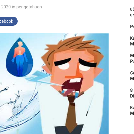
i 2020
in
pengetahuan
u
u
acebook
P
K
M
M
P
C
M
8
D
K
M