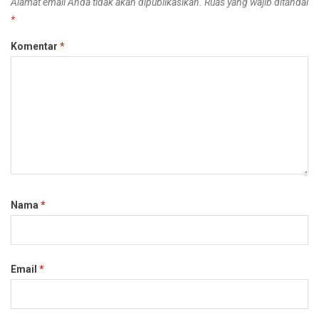
Alamat email Anda tidak akan dipublikasikan.
Ruas yang wajib ditandai
*
Komentar
*
Nama
*
Email
*