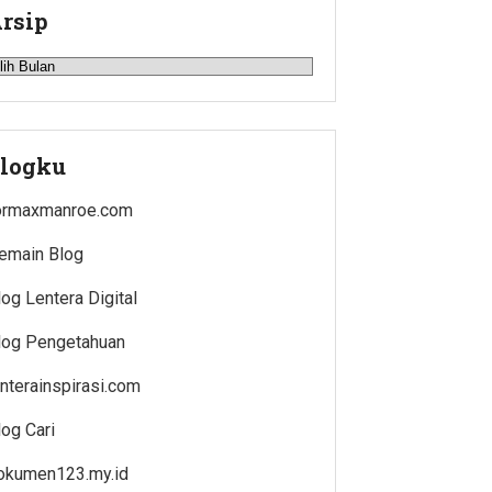
rsip
rsip
logku
ormaxmanroe.com
emain Blog
log Lentera Digital
log Pengetahuan
enterainspirasi.com
log Cari
okumen123.my.id