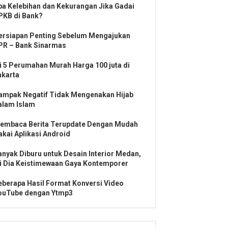
pa Kelebihan dan Kekurangan Jika Gadai
PKB di Bank?
ersiapan Penting Sebelum Mengajukan
PR – Bank Sinarmas
ni 5 Perumahan Murah Harga 100 juta di
akarta
ampak Negatif Tidak Mengenakan Hijab
alam Islam
embaca Berita Terupdate Dengan Mudah
akai Aplikasi Android
anyak Diburu untuk Desain Interior Medan,
ni Dia Keistimewaan Gaya Kontemporer
eberapa Hasil Format Konversi Video
ouTube dengan Ytmp3