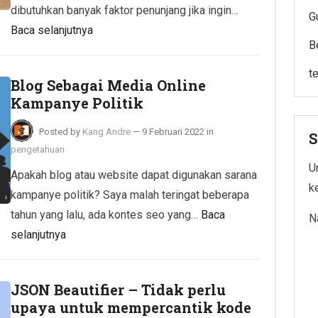
dibutuhkan banyak faktor penunjang jika ingin…
G
Baca selanjutnya
B
t
Blog Sebagai Media Online
Kampanye Politik
Posted by
Kang Andre
—
9 Februari 2022
in
S
pengetahuan
Un
Apakah blog atau website dapat digunakan sarana
k
kampanye politik? Saya malah teringat beberapa
tahun yang lalu, ada kontes seo yang…
Baca
N
selanjutnya
JSON Beautifier – Tidak perlu
upaya untuk mempercantik kode