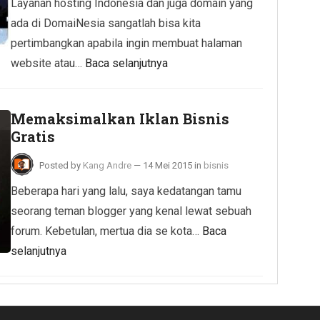
Layanan hosting Indonesia dan juga domain yang
ada di DomaiNesia sangatlah bisa kita
pertimbangkan apabila ingin membuat halaman
website atau…
Baca selanjutnya
Memaksimalkan Iklan Bisnis
Gratis
Posted by
Kang Andre
—
14 Mei 2015
in
bisnis
Beberapa hari yang lalu, saya kedatangan tamu
seorang teman blogger yang kenal lewat sebuah
forum. Kebetulan, mertua dia se kota…
Baca
selanjutnya