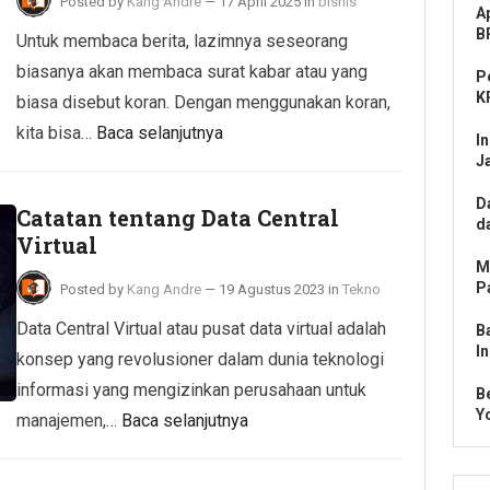
Posted by
Kang Andre
—
17 April 2025
in
bisnis
A
B
Untuk membaca berita, lazimnya seseorang
biasanya akan membaca surat kabar atau yang
P
K
biasa disebut koran. Dengan menggunakan koran,
kita bisa…
Baca selanjutnya
I
J
D
Catatan tentang Data Central
d
Virtual
M
P
Posted by
Kang Andre
—
19 Agustus 2023
in
Tekno
Data Central Virtual atau pusat data virtual adalah
B
I
konsep yang revolusioner dalam dunia teknologi
informasi yang mengizinkan perusahaan untuk
B
Y
manajemen,…
Baca selanjutnya