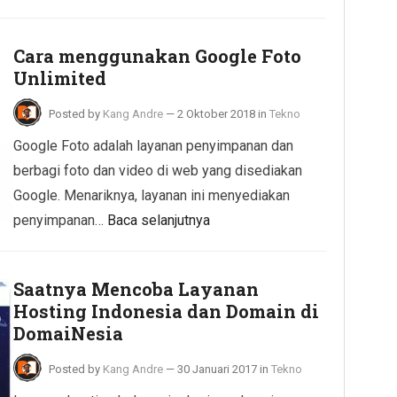
Cara menggunakan Google Foto
Unlimited
Posted by
Kang Andre
—
2 Oktober 2018
in
Tekno
Google Foto adalah layanan penyimpanan dan
berbagi foto dan video di web yang disediakan
Google. Menariknya, layanan ini menyediakan
penyimpanan…
Baca selanjutnya
Saatnya Mencoba Layanan
Hosting Indonesia dan Domain di
DomaiNesia
Posted by
Kang Andre
—
30 Januari 2017
in
Tekno