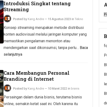
Introduksi Singkat tentang
A
Streaming
A
Posted by
Kang Andre
—
15 Agustus 2023
in
Tekno
Konsep streaming merupakan metode distribusi
konten audiovisual melalui jaringan komputer yang
B
memastikan pengalaman menonton atau
f
mendengarkan saat dikonsumsi, tanpa perlu…
Baca
selanjutnya
P
B
Cara Membangun Personal
B
Branding di Internet
l
Posted by
Kang Andre
—
10 Maret 2022
in
bisnis
B
Persaingan dalam dunia bisnis, terutama bisnis
d
online, semakin ketat saat ini. Oleh karena itu