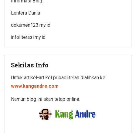
Informasi Blog
Lentera Dunia
dokumen123.my.id
infoliterasi.my.id
Sekilas Info
Untuk artikel-artikel pribadi telah dialihkan ke:
www.kangandre.com
Namun blog ini akan tetap online.