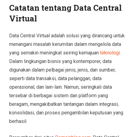
Catatan tentang Data Central
Virtual
Data Central Virtual adalah solusi yang dirancang untuk
menangani masalah kerumitan dalam mengelola data
yang semakin meningkat seiring kemajuan
teknologi
.
Dalam lingkungan bisnis yang kontemporer, data
digunakan dalam pelbagai jenis, jenis, dan sumber,
seperti data transaksi, data pelanggan, data
operasional, dan lain-lain. Namun, seringkali data
tersebar di berbagai sistem dan platform yang
beragam, mengakibatkan tantangan dalam integrasi,
konsolidasi, dan proses pengambilan keputusan yang
berhasil.