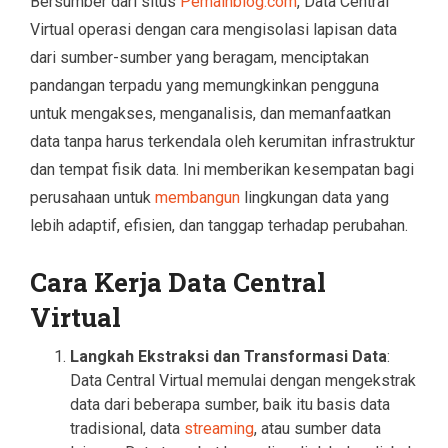
Bersumber dari situs
Pemainblog.com
, Data Central
Virtual operasi dengan cara mengisolasi lapisan data
dari sumber-sumber yang beragam, menciptakan
pandangan terpadu yang memungkinkan pengguna
untuk mengakses, menganalisis, dan memanfaatkan
data tanpa harus terkendala oleh kerumitan infrastruktur
dan tempat fisik data. Ini memberikan kesempatan bagi
perusahaan untuk
membangun
lingkungan data yang
lebih adaptif, efisien, dan tanggap terhadap perubahan.
Cara Kerja Data Central
Virtual
Langkah Ekstraksi dan Transformasi Data
:
Data Central Virtual memulai dengan mengekstrak
data dari beberapa sumber, baik itu basis data
tradisional, data
streaming
, atau sumber data