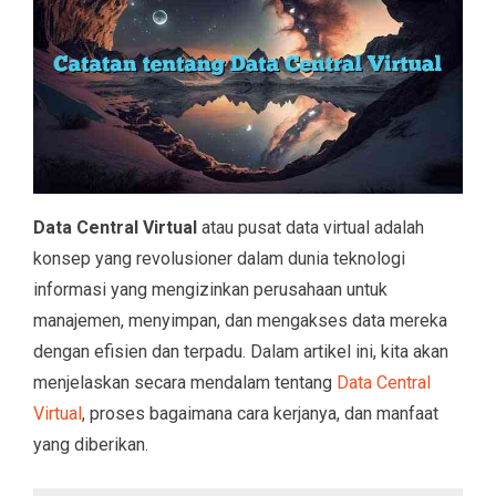
Data Central Virtual
atau pusat data virtual adalah
konsep yang revolusioner dalam dunia teknologi
informasi yang mengizinkan perusahaan untuk
manajemen, menyimpan, dan mengakses data mereka
dengan efisien dan terpadu. Dalam artikel ini, kita akan
menjelaskan secara mendalam tentang
Data Central
Virtual
, proses bagaimana cara kerjanya, dan manfaat
yang diberikan.