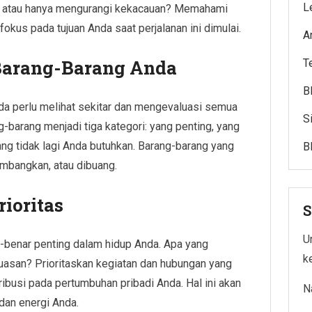
L
al, atau hanya mengurangi kekacauan? Memahami
kus pada tujuan Anda saat perjalanan ini dimulai.
A
 Barang-Barang Anda
T
B
da perlu melihat sekitar dan mengevaluasi semua
S
g-barang menjadi tiga kategori: yang penting, yang
ng tidak lagi Anda butuhkan. Barang-barang yang
B
sumbangkan, atau dibuang.
ioritas
S
Un
r-benar penting dalam hidup Anda. Apa yang
k
asan? Prioritaskan kegiatan dan hubungan yang
busi pada pertumbuhan pribadi Anda. Hal ini akan
N
an energi Anda.