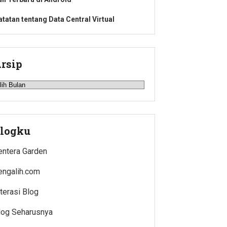
atatan tentang Data Central Virtual
rsip
rsip
logku
entera Garden
engalih.com
iterasi Blog
log Seharusnya