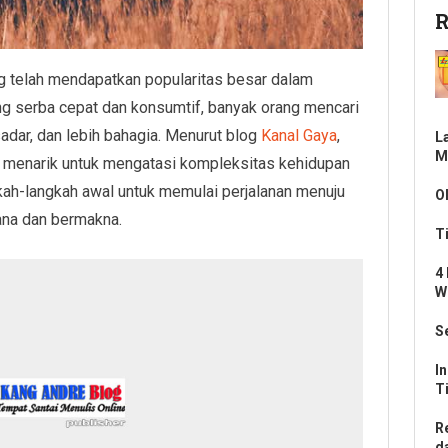
R
ng telah mendapatkan popularitas besar dalam
ang serba cepat dan konsumtif, banyak orang mencari
sadar, dan lebih bahagia. Menurut blog
Kanal Gaya
,
L
M
g menarik untuk mengatasi kompleksitas kehidupan
kah-langkah awal untuk memulai perjalanan menuju
O
ana dan bermakna.
T
4
W
S
I
T
R
d