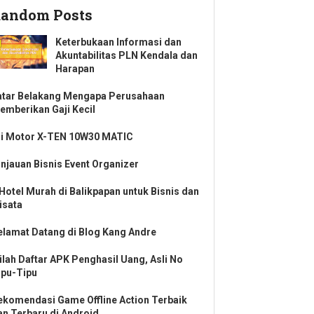
andom Posts
Keterbukaan Informasi dan
Akuntabilitas PLN Kendala dan
Harapan
atar Belakang Mengapa Perusahaan
emberikan Gaji Kecil
li Motor X-TEN 10W30 MATIC
injauan Bisnis Event Organizer
 Hotel Murah di Balikpapan untuk Bisnis dan
isata
elamat Datang di Blog Kang Andre
nilah Daftar APK Penghasil Uang, Asli No
ipu-Tipu
ekomendasi Game Offline Action Terbaik
an Terbaru di Android