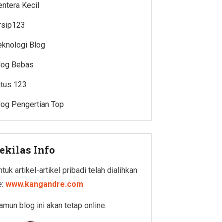
entera Kecil
rsip123
eknologi Blog
log Bebas
itus 123
log Pengertian Top
ekilas Info
tuk artikel-artikel pribadi telah dialihkan
e:
www.kangandre.com
amun blog ini akan tetap online.