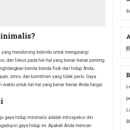
C
inimalis?
A
A
 yang mendorong individu untuk mengurangi
i, dan fokus pada hal-hal yang benar-benar penting
nghilangkan benda-benda fisik dari hidup Anda,
B
uan, stres, dan komitmen yang tidak perlu. Gaya
n waktu untuk hal-hal yang benar-benar Anda hargai.
L
p
i
L
 gaya hidup minimalis adalah introspeksi diri.
B
adopsi gaya hidup ini. Apakah Anda mencari