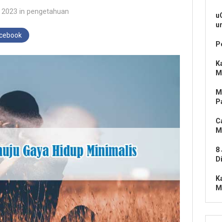
 2023
in
pengetahuan
u
u
acebook
P
K
M
M
P
C
M
8
D
K
M