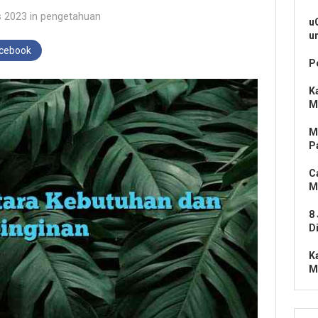
s 2023
in
pengetahuan
u
u
acebook
P
K
M
M
P
C
M
8
D
K
M