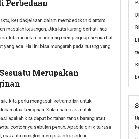
i Perbedaan
P
B
waktu, ketidakjelasan dalam membedakan diantara
B
n masalah keuangan. Jika kita kurang berhati-hati
ama, kita mungkin cenderung menganggap semua hal
b
 yang ada. Hal ini bisa mengarah pada hutang yang
t
B
Sesuatu Merupakan
b
ginan
aik, kita perlu mengasah ketrampilan untuk
S
uhan atau keinginan. Salah satu cara untuk
i apakah kita dapat bertahan tanpa barang atau
Un
ntu, contohnya sebulan penuh. Apabila diri kita rasa
k
ut, maka itu mungkin merupakan keperluan.