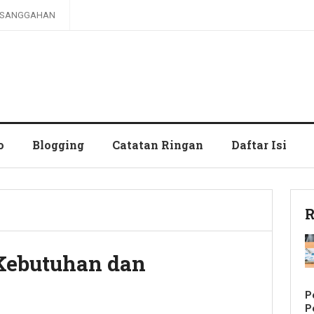
SANGGAHAN
o
Blogging
Catatan Ringan
Daftar Isi
R
 Kebutuhan dan
P
P