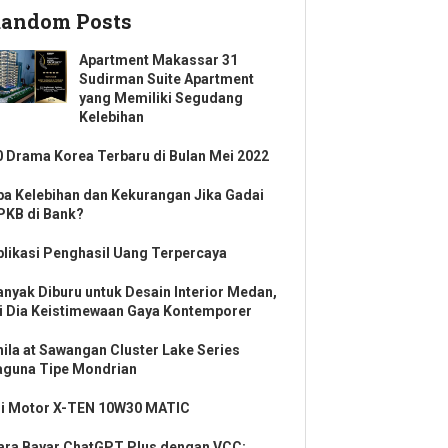
andom Posts
Apartment Makassar 31
Sudirman Suite Apartment
yang Memiliki Segudang
Kelebihan
0 Drama Korea Terbaru di Bulan Mei 2022
pa Kelebihan dan Kekurangan Jika Gadai
PKB di Bank?
plikasi Penghasil Uang Terpercaya
anyak Diburu untuk Desain Interior Medan,
ni Dia Keistimewaan Gaya Kontemporer
hila at Sawangan Cluster Lake Series
aguna Tipe Mondrian
li Motor X-TEN 10W30 MATIC
ara Bayar ChatGPT Plus dengan VCC: