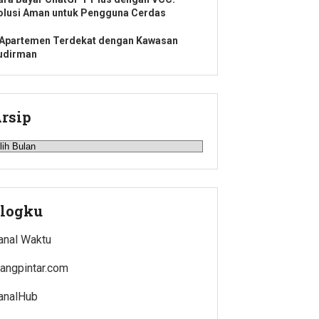
olusi Aman untuk Pengguna Cerdas
 Apartemen Terdekat dengan Kawasan
udirman
rsip
rsip
logku
anal Waktu
uangpintar.com
analHub