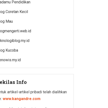
adamu Pendidikan
log Coretan Kecil
log Mau
logmengerti.web.id
eknologiblog.my.id
log Kucoba
enowis.my.id
ekilas Info
tuk artikel-artikel pribadi telah dialihkan
e:
www.kangandre.com