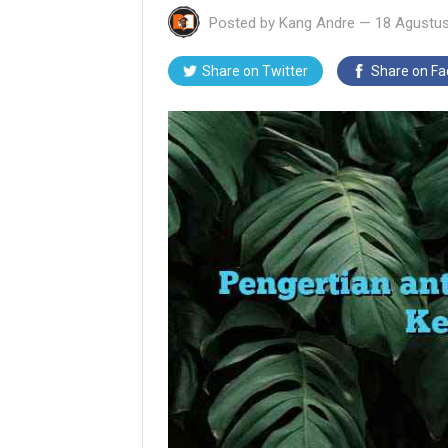
Posted by
Kang Andre
—
18 Agustu
Share on Twitter
Share on F