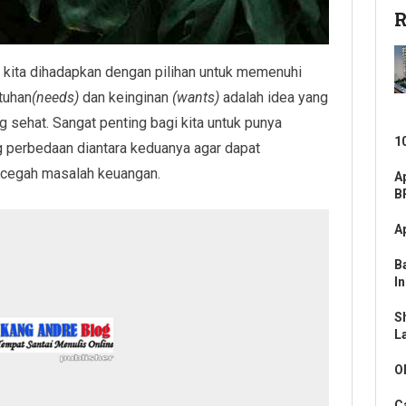
R
ali kita dihadapkan dengan pilihan untuk memenuhi
tuhan
(needs)
dan keinginan
(wants)
adalah idea yang
sehat. Sangat penting bagi kita untuk punya
1
 perbedaan diantara keduanya agar dapat
ncegah masalah keuangan.
A
B
A
B
I
S
L
O
C