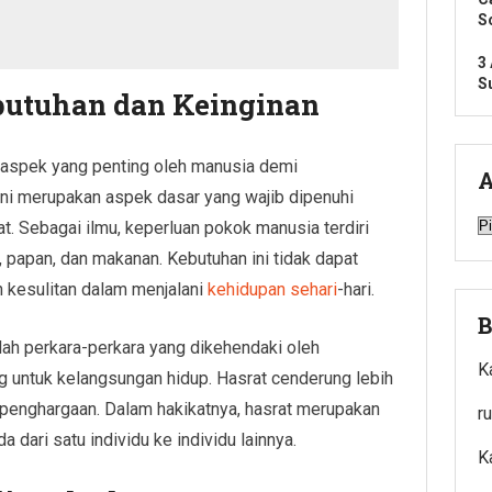
S
3
S
butuhan dan Keinginan
-aspek yang penting oleh manusia demi
A
Ini merupakan aspek dasar yang wajib dipenuhi
A
t. Sebagai ilmu, keperluan pokok manusia terdiri
 papan, dan makanan. Kebutuhan ini tidak dapat
n kesulitan dalam menjalani
kehidupan sehari
-hari.
B
alah perkara-perkara yang dikehendaki oleh
K
 untuk kelangsungan hidup. Hasrat cenderung lebih
u penghargaan. Dalam hakikatnya, hasrat merupakan
r
 dari satu individu ke individu lainnya.
K